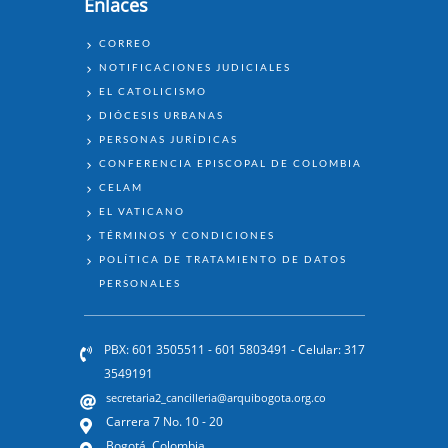
Enlaces
ENLACES
CORREO
NOTIFICACIONES JUDICIALES
EL CATOLICISMO
DIÓCESIS URBANAS
PERSONAS JURÍDICAS
CONFERENCIA EPISCOPAL DE COLOMBIA
CELAM
EL VATICANO
TÉRMINOS Y CONDICIONES
POLÍTICA DE TRATAMIENTO DE DATOS
PERSONALES
PBX: 601 3505511 - 601 5803491 - Celular: 317
3549191
secretaria2_cancilleria@arquibogota.org.co
Carrera 7 No. 10 - 20
Bogotá, Colombia