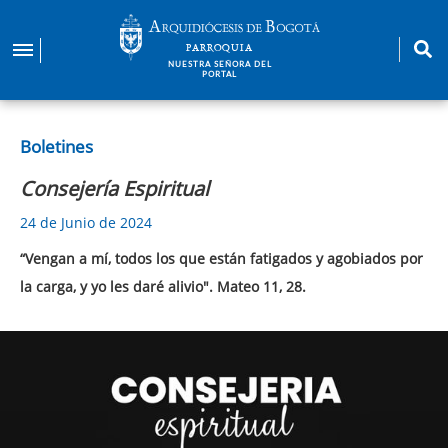
Pasar
al
PARROQUIA
contenido
NUESTRA SEÑORA DEL
PORTAL
principal
Boletines
Consejería Espiritual
24 de Junio de 2024
“Vengan a mí, todos los que están fatigados y agobiados por
la carga, y yo les daré alivio". Mateo 11, 28.