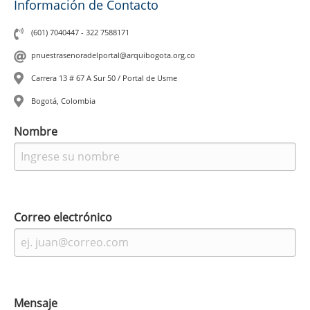
Información de Contacto
(601) 7040447 - 322 7588171
pnuestrasenoradelportal@arquibogota.org.co
Carrera 13 # 67 A Sur 50 / Portal de Usme
Bogotá, Colombia
Leaflet
|
©
OpenStreetMap
contributors
Nombre
Correo electrónico
Mensaje