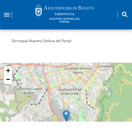
Pasar
al
PARROQUIA
contenido
NUESTRA SEÑORA DEL
PORTAL
principal
Parroquia Nuestra Señora del Portal
+
−